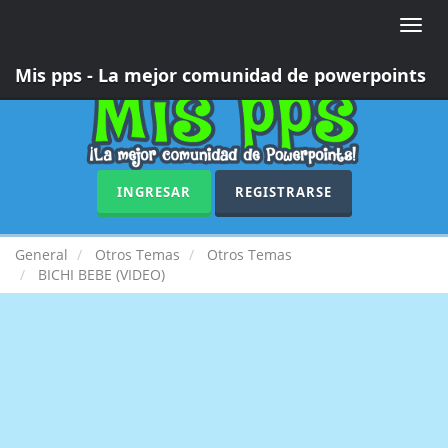
Toggle
naviga
Mis pps - La mejor comunidad de powerpoints
INGRESAR
REGISTRARSE
General
Otros Temas
Otros Temas
BICHI BEBE (VIDEO)