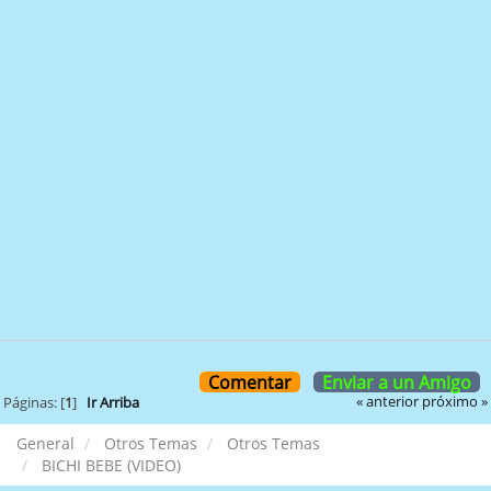
Comentar
Enviar a un Amigo
« anterior
próximo »
Páginas: [
1
]
Ir Arriba
General
Otros Temas
Otros Temas
BICHI BEBE (VIDEO)