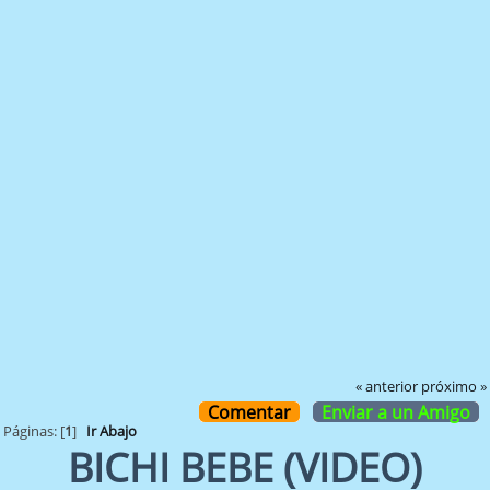
« anterior
próximo »
Comentar
Enviar a un Amigo
Páginas: [
1
]
Ir Abajo
BICHI BEBE (VIDEO)