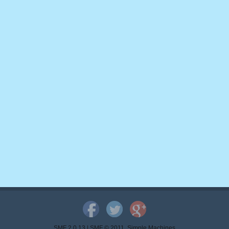
SMF 2.0.13
|
SMF © 2011
,
Simple Machines