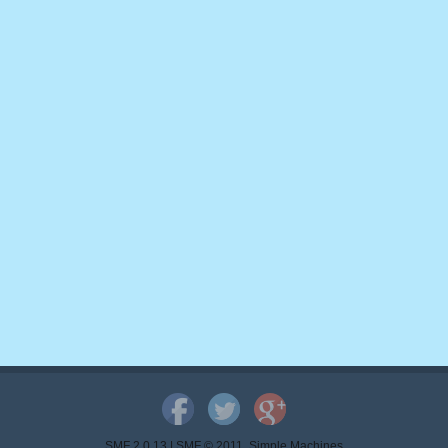
SMF 2.0.13
|
SMF © 2011
,
Simple Machines