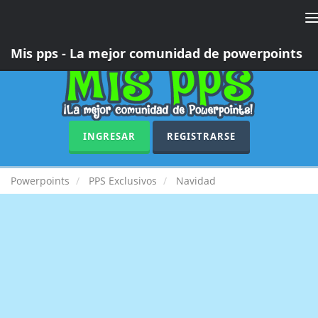
T
n
Mis pps - La mejor comunidad de powerpoints
INGRESAR
REGISTRARSE
Powerpoints
PPS Exclusivos
Navidad