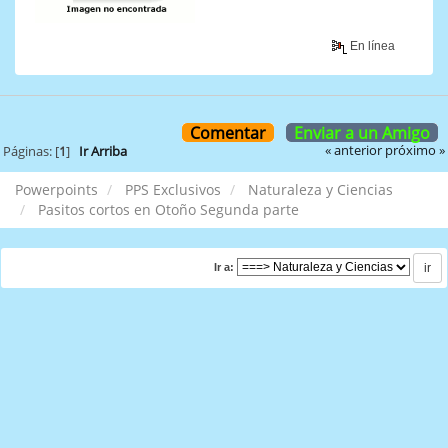
En línea
Comentar
Enviar a un Amigo
« anterior
próximo »
Páginas: [
1
]
Ir Arriba
Powerpoints
PPS Exclusivos
Naturaleza y Ciencias
Pasitos cortos en Otoño Segunda parte
Ir a: