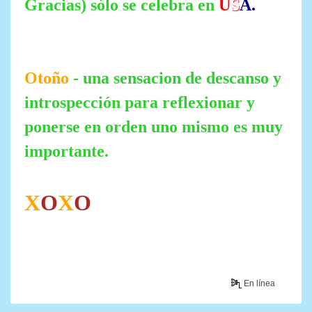
Gracias) sólo se celebra en
U
S
A.
Otoño
- una sensacion de descanso y
introspección para reflexionar y
ponerse en orden uno mismo es muy
importante.
X
O
X
O
En línea