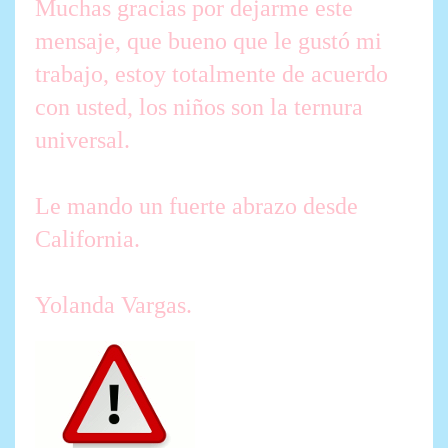
Muchas gracias por dejarme este
mensaje, que bueno que le gustó mi
trabajo, estoy totalmente de acuerdo
con usted, los niños son la ternura
universal.
Le mando un fuerte abrazo desde
California.
Yolanda Vargas.