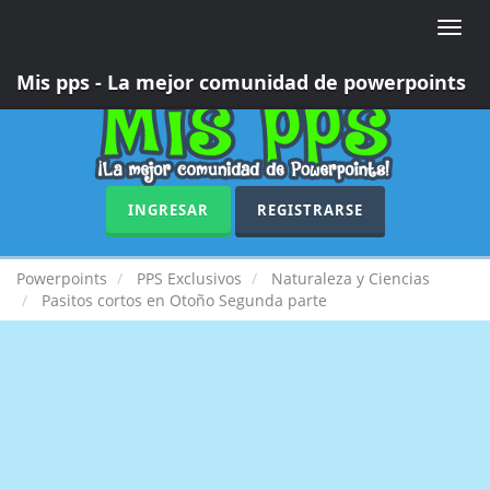
Toggle
naviga
Mis pps - La mejor comunidad de powerpoints
INGRESAR
REGISTRARSE
Powerpoints
PPS Exclusivos
Naturaleza y Ciencias
Pasitos cortos en Otoño Segunda parte