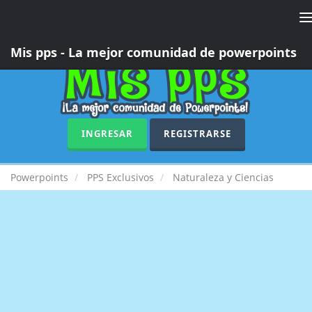
T
n
Mis pps - La mejor comunidad de powerpoints
INGRESAR
REGISTRARSE
Powerpoints
PPS Exclusivos
Naturaleza y Ciencias