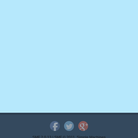
SMF 2.0.13
|
SMF © 2011
,
Simple Machines