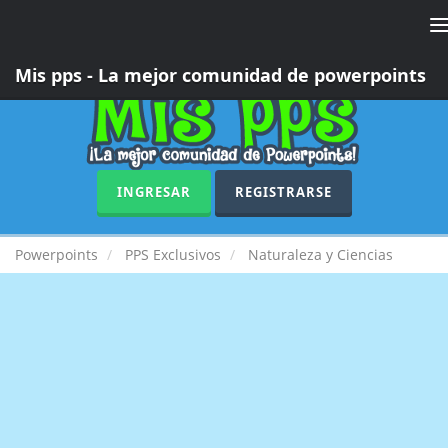
T
n
Mis pps - La mejor comunidad de powerpoints
INGRESAR
REGISTRARSE
Powerpoints
PPS Exclusivos
Naturaleza y Ciencias