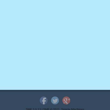
SMF 2.0.13
|
SMF © 2011
,
Simple Machines