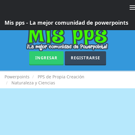
T
n
Mis pps - La mejor comunidad de powerpoints
INGRESAR
REGISTRARSE
Powerpoints
PPS de Propia Creación
Naturaleza y Ciencias