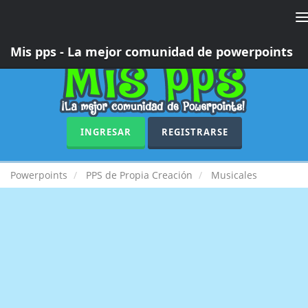
T
n
Mis pps - La mejor comunidad de powerpoints
INGRESAR
REGISTRARSE
Powerpoints
PPS de Propia Creación
Musicales