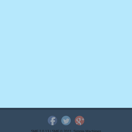
SMF 2.0.13
|
SMF © 2011
,
Simple Machines