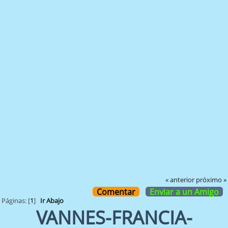
« anterior
próximo »
Comentar
Enviar a un Amigo
Páginas: [
1
]
Ir Abajo
VANNES-FRANCIA-