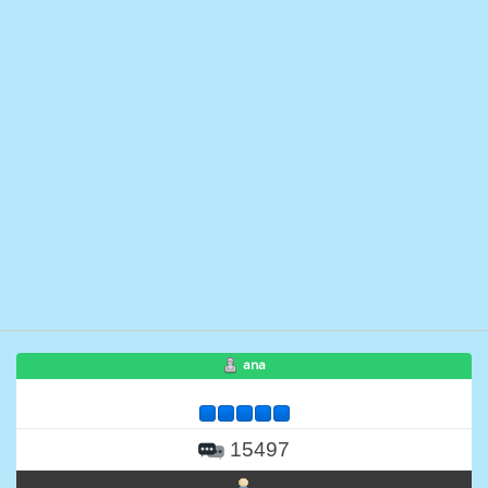
ana
15497