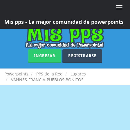
Toggle
naviga
Mis pps - La mejor comunidad de powerpoints
INGRESAR
REGISTRARSE
Powerpoints
PPS de la Red
Lugares
VANNES-FRANCIA-PUEBLOS BONITOS