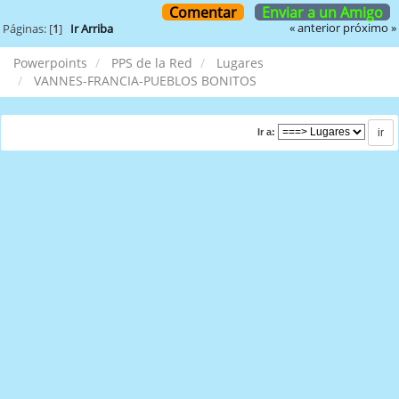
Comentar
Enviar a un Amigo
« anterior
próximo »
Páginas: [
1
]
Ir Arriba
Powerpoints
PPS de la Red
Lugares
VANNES-FRANCIA-PUEBLOS BONITOS
Ir a: