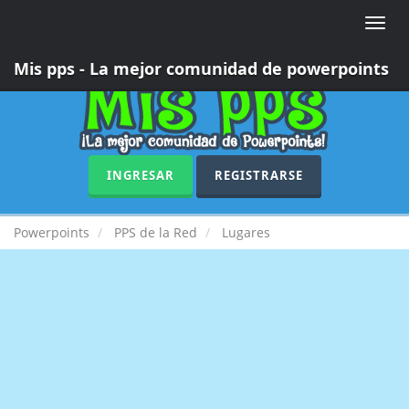
Toggle
naviga
Mis pps - La mejor comunidad de powerpoints
INGRESAR
REGISTRARSE
Powerpoints
PPS de la Red
Lugares