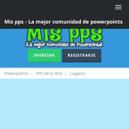
Toggle
naviga
Mis pps - La mejor comunidad de powerpoints
INGRESAR
REGISTRARSE
Powerpoints
PPS de la Red
Lugares