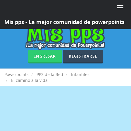
Toggle
naviga
Mis pps - La mejor comunidad de powerpoints
INGRESAR
REGISTRARSE
Powerpoints
PPS de la Red
Infantiles
El camino a la vida