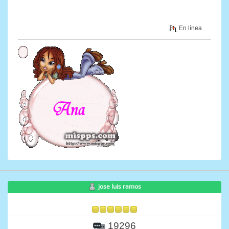
En línea
jose luis ramos
19296