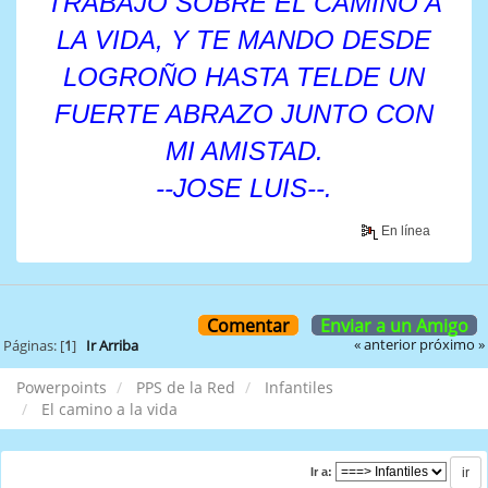
TRABAJO SOBRE EL CAMINO A
LA VIDA, Y TE MANDO DESDE
LOGROÑO HASTA TELDE UN
FUERTE ABRAZO JUNTO CON
MI AMISTAD.
--JOSE LUIS--.
En línea
Comentar
Enviar a un Amigo
« anterior
próximo »
Páginas: [
1
]
Ir Arriba
Powerpoints
PPS de la Red
Infantiles
El camino a la vida
Ir a: