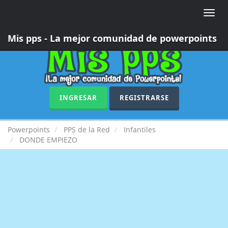
Toggle
naviga
Mis pps - La mejor comunidad de powerpoints
INGRESAR
REGISTRARSE
Powerpoints
PPS de la Red
Infantiles
DONDE EMPIEZO