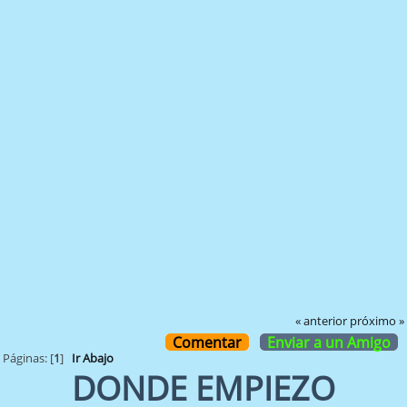
« anterior
próximo »
Comentar
Enviar a un Amigo
Páginas: [
1
]
Ir Abajo
DONDE EMPIEZO