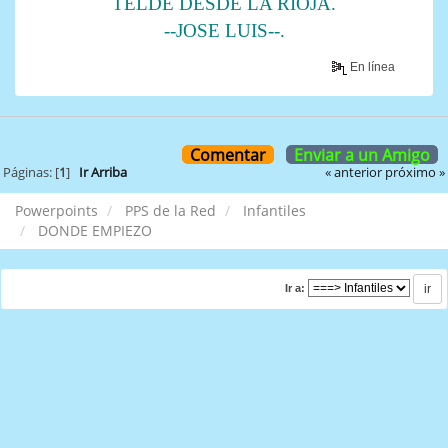
TELDE DESDE LA RIOJA.
--JOSE LUIS--.
En línea
Comentar
Enviar a un Amigo
« anterior
próximo »
Páginas: [
1
]
Ir Arriba
Powerpoints
PPS de la Red
Infantiles
DONDE EMPIEZO
Ir a: