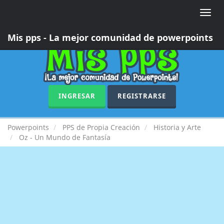
Toggle
naviga
Mis pps - La mejor comunidad de powerpoints
INGRESAR
REGISTRARSE
Powerpoints
PPS de Propia Creación
Historia y Arte
Oz - Un Mundo de Fantasía