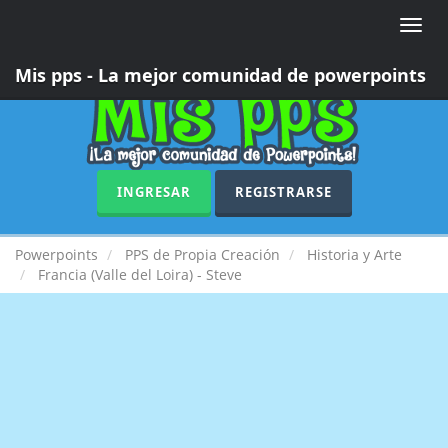
Toggle
naviga
Mis pps - La mejor comunidad de powerpoints
INGRESAR
REGISTRARSE
Powerpoints
PPS de Propia Creación
Historia y Arte
Francia (Valle del Loira) - Steve