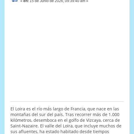
«
en:
15 de Junio de 2026, 09:39:40 am »
El Loira es el río más largo de Francia, que nace en las
montañas del sur del país. Tras recorrer más de 1.000
kilómetros, desemboca en el golfo de Vizcaya, cerca de
Saint-Nazaire. El valle del Loira, que incluye muchos de
sus afluentes, ha estado habitado desde tiempos