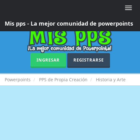
Toggle
naviga
Mis pps - La mejor comunidad de powerpoints
INGRESAR
REGISTRARSE
Powerpoints
PPS de Propia Creación
Historia y Arte