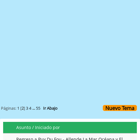
Nuevo Tema
Páginas:
1
[
2
]
3
4
...
55
Ir Abajo
Asunto
/
Iniciado por
Regreso a Puy Du Fou - Allende La Mar Océana y El