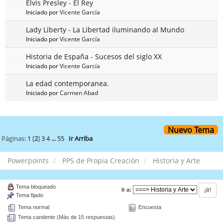
Elvis Presley - El Rey
Iniciado por
Vicente García
Lady Liberty - La Libertad iluminando al Mundo
Iniciado por
Vicente García
Historia de España - Sucesos del siglo XX
Iniciado por
Vicente García
La edad contemporanea.
Iniciado por
Carmen Abad
Nuevo Tema
Páginas:
1
[
2
]
3
4
...
55
Ir Arriba
Powerpoints
PPS de Propia Creación
Historia y Arte
Tema bloqueado
Ir a:
Tema fijado
Tema normal
Encuesta
Tema candente (Más de 15 respuestas)