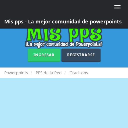
Toggle
naviga
Mis pps - La mejor comunidad de powerpoints
INGRESAR
REGISTRARSE
Powerpoints
PPS de la Red
Graciosos