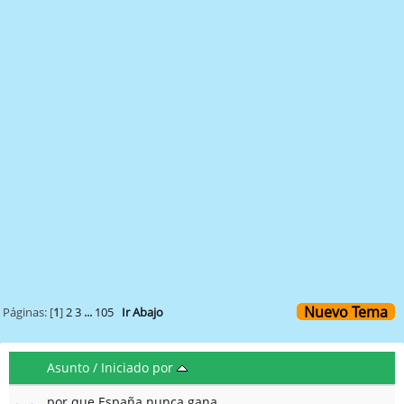
Nuevo Tema
Páginas: [
1
]
2
3
...
105
Ir Abajo
Asunto
/
Iniciado por
por que España nunca gana