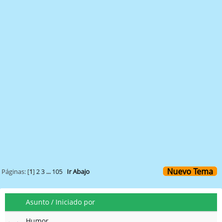
Nuevo Tema
Páginas: [
1
]
2
3
...
105
Ir Abajo
Asunto
/
Iniciado por
Humor