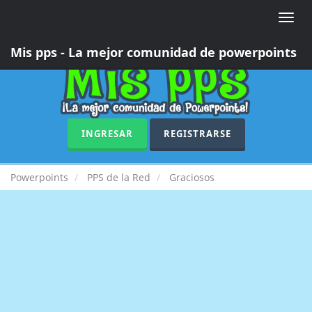
Toggle
naviga
Mis pps - La mejor comunidad de powerpoints
INGRESAR
REGISTRARSE
Powerpoints
PPS de la Red
Graciosos