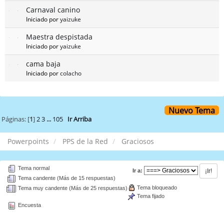
Carnaval canino
Iniciado por
yaizuke
Maestra despistada
Iniciado por
yaizuke
cama baja
Iniciado por
colacho
Nuevo Tema
Páginas: [
1
]
2
3
...
105
Ir Arriba
Powerpoints
PPS de la Red
Graciosos
Tema normal
Ir a:
Tema candente (Más de 15 respuestas)
Tema bloqueado
Tema muy candente (Más de 25 respuestas)
Tema fijado
Encuesta