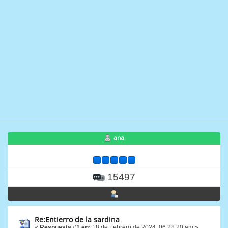
ana
15497
Re:Entierro de la sardina
«
Respuesta #1 en:
18 de Febrero de 2024, 06:28:20 am »