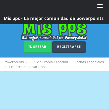
Toggle
naviga
Mis pps - La mejor comunidad de powerpoints
INGRESAR
REGISTRARSE
Powerpoints
PPS de Propia Creación
Fechas Especiales
Entierro de la sardina