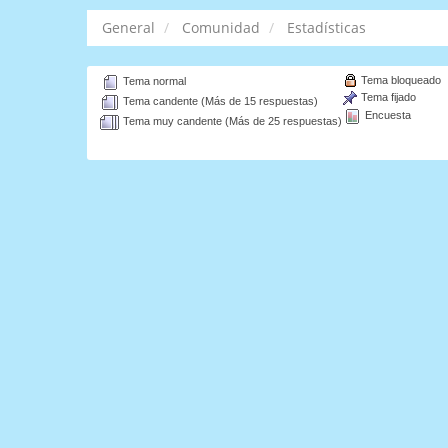
General
Comunidad
Estadísticas
Tema bloqueado
Tema normal
Tema fijado
Tema candente (Más de 15 respuestas)
Encuesta
Tema muy candente (Más de 25 respuestas)