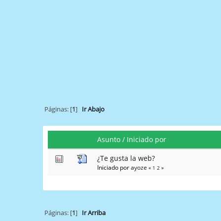
Páginas: [
1
]
Ir Abajo
Asunto
/
Iniciado por
¿Te gusta la web?
Iniciado por
ayoze
«
1
2
»
Páginas: [
1
]
Ir Arriba