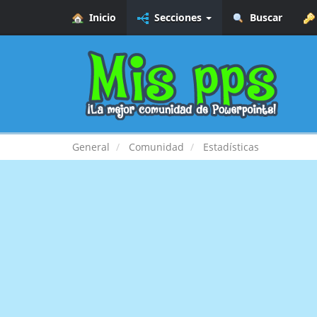
Inicio
Secciones
Buscar
General
Comunidad
Estadísticas