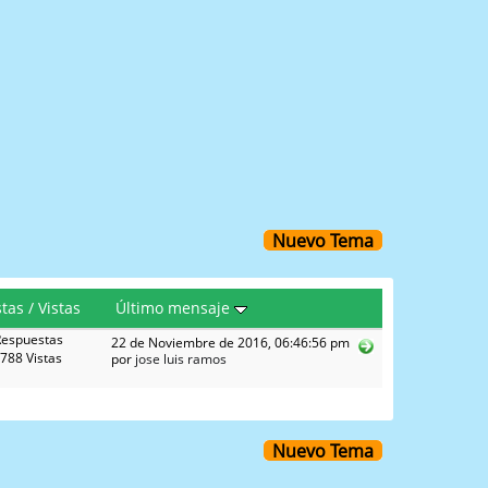
Nuevo Tema
tas
/
Vistas
Último mensaje
Respuestas
22 de Noviembre de 2016, 06:46:56 pm
788 Vistas
por
jose luis ramos
Nuevo Tema