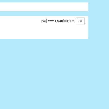
Ir a: