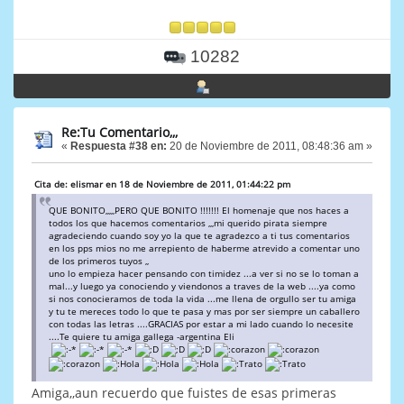
10282
Re:Tu Comentario,,,
«
Respuesta #38 en:
20 de Noviembre de 2011, 08:48:36 am »
Cita de: elismar en 18 de Noviembre de 2011, 01:44:22 pm
QUE BONITO,,,,,PERO QUE BONITO !!!!!!! El homenaje que nos haces a
todos los que hacemos comentarios ,,,mi querido pirata siempre
agradeciendo cuando soy yo la que te agradezco a ti tus comentarios
en los pps mios no me arrepiento de haberme atrevido a comentar uno
de los primeros tuyos ,,
uno lo empieza hacer pensando con timidez ...a ver si no se lo toman a
mal...y luego ya conociendo y viendonos a traves de la web ....ya como
si nos conocieramos de toda la vida ...me llena de orgullo ser tu amiga
y tu te mereces todo lo que te pasa y mas por ser siempre un caballero
con todas las letras ....GRACIAS por estar a mi lado cuando lo necesite
....Te quiere tu amiga gallega -argentina Eli
Amiga,,aun recuerdo que fuistes de esas primeras