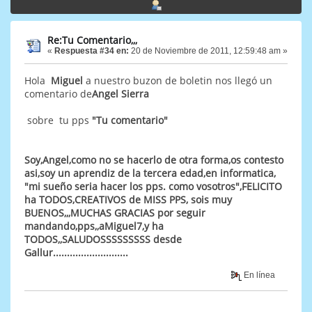
Re:Tu Comentario,,,
«
Respuesta #34 en:
20 de Noviembre de 2011, 12:59:48 am »
Hola
Miguel
a nuestro buzon de boletin nos llegó un
comentario de
Angel Sierra
sobre tu pps
"Tu comentario"
Soy,Angel,como no se hacerlo de otra forma,os contesto
asi,soy un aprendiz de la tercera edad,en informatica,
"mi sueño seria hacer los pps. como vosotros",FELICITO
ha TODOS,CREATIVOS de MISS PPS, sois muy
BUENOS,,,MUCHAS GRACIAS por seguir
mandando,pps,,aMiguel7,y ha
TODOS,,SALUDOSSSSSSSSS desde
Gallur...........................
En línea