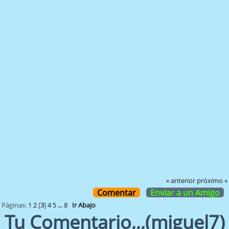
« anterior
próximo »
Comentar
Enviar a un Amigo
Páginas:
1
2
[
3
]
4
5
...
8
Ir Abajo
Tu Comentario,,,(miguel7)