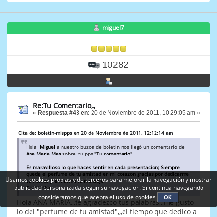
miguel7
10282
Re:Tu Comentario,,,
«
Respuesta #43 en:
20 de Noviembre de 2011, 10:29:05 am »
Cita de: boletin-mispps en 20 de Noviembre de 2011, 12:12:14 am
Hola
Miguel
a nuestro buzon de boletin nos llegó un comentario de
Ana Maria Mas
sobre tu pps
"Tu comentario"
Es maravilloso lo que haces sentir en cada presentacion; Siempre
queda el perfume de tu amistad en mi corazon gracias por dedicarme
Usamos cookies propias y de terceros para mejorar la navegación y mostrar
tu tiempo y enviarme tu mensaje
publicidad personalizada según su navegación. Si continua navegando
Anamas55
consideramos que acepta el uso de cookies
OK
Hola ANA MARIA,,,te agradezco tus palabras,,,me gusto
lo del "perfume de tu amistad",,,el tiempo que dedico a