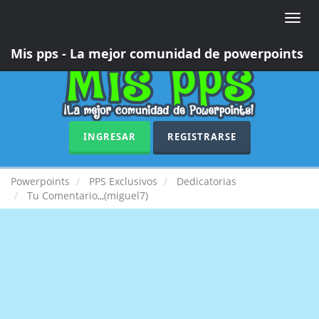
Toggle
naviga
Mis pps - La mejor comunidad de powerpoints
INGRESAR
REGISTRARSE
Powerpoints
PPS Exclusivos
Dedicatorias
Tu Comentario,,,(miguel7)