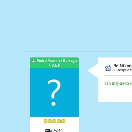
Pedro Martinez Borrego.
+ D.E.P.
Re:Ni mej
«
Respuest
Tan inspirado 
531