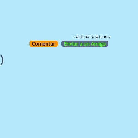
« anterior
próximo »
Comentar
Enviar a un Amigo
)