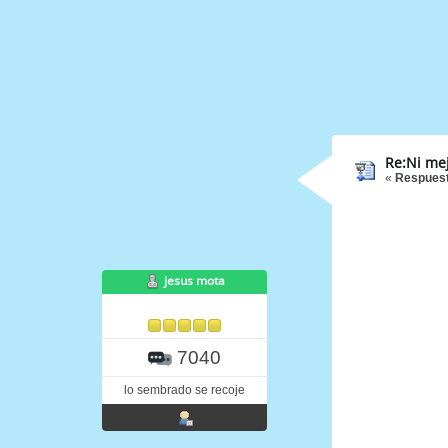
Re:Ni mej
«
Respuest
jesus mota
7040
lo sembrado se recoje