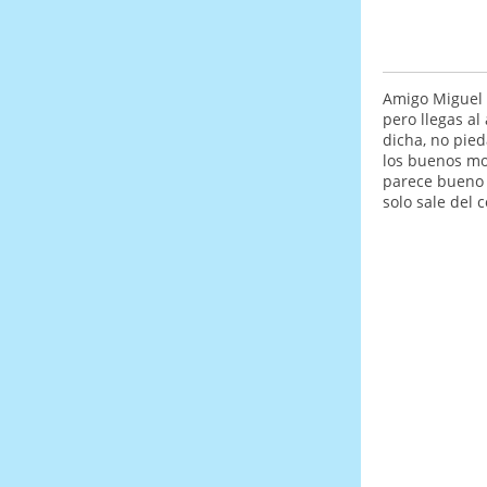
Amigo Miguel 
pero llegas al
dicha, no pie
los buenos mo
parece bueno 
solo sale del 