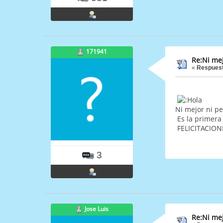
171941
Re:Ni mej
«
Respuest
Ni mejor ni p
Es la primera 
FELICITACION
3
Jose Luis
Re:Ni mej