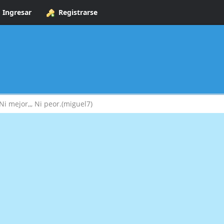
Ingresar
Registrarse
Ni mejor,,, Ni peor.(miguel7)