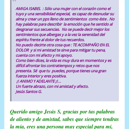
AMIGA ISABEL : Sólo una mujer con el corazón como el
tuyo y una sensibilidad especial, es capaz de desnudar su
alma y crear un pps lleno de sentimientos como éste . No
hay palabras para describir la emoción que he sentido al
desgranar sus secuencias. No se puede decir mejor los
sentimientos que albergas y a la vez la serenidad del
espíritu frente al dolor de tus recuerdos.
No puedo decirte otra cosa que : TE ACOMPAÑO EN EL
DOLOR y si mi amistad te sirve para mitigar tu pena,
cuenta con mi afecto y mi apoyo.
Como bien dices, la vida es muy dura en momentos y es
difícil afrontar los contratiempos y retos que nos
presenta. Sé que tu puedes, porque tienes una gran
fuerza interior y eres positiva.
¡! ANIMO Y ADELANTE ¡!...
Un fuerte abrazo, con mi amistad y afecto.
Jesús Santos G.
Querido amigo Jesús S, gracias por tus palabras
de aliento y de amistad, sabes que siempre tendras
la mía, eres una persona muy especial para mi,