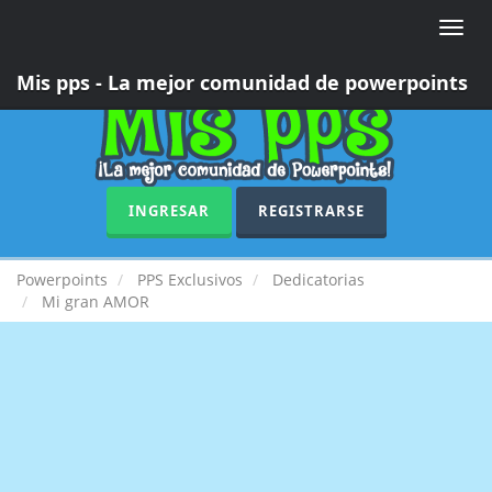
Toggle
naviga
Mis pps - La mejor comunidad de powerpoints
INGRESAR
REGISTRARSE
Powerpoints
PPS Exclusivos
Dedicatorias
Mi gran AMOR