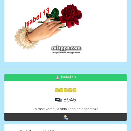
Isabel 13
8945
La rosa verde, la vida llena de esperanza