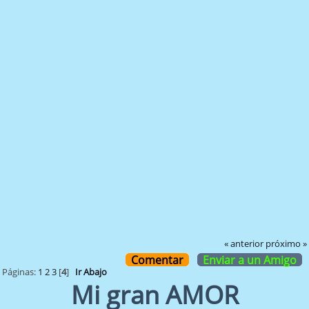
« anterior
próximo »
Comentar
Enviar a un Amigo
Páginas:
1
2
3
[
4
]
Ir Abajo
Mi gran AMOR