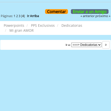
Comentar
Enviar a un Amigo
« anterior
próximo »
Páginas:
1
2
3
[
4
]
Ir Arriba
Powerpoints
PPS Exclusivos
Dedicatorias
Mi gran AMOR
Ir a: