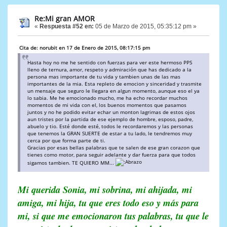
Re:Mi gran AMOR
«
Respuesta #52 en:
05 de Marzo de 2015, 05:35:12 pm »
Cita de: norubit en 17 de Enero de 2015, 08:17:15 pm
Hasta hoy no me he sentido con fuerzas para ver este hermoso PPS
lleno de ternura, amor, respeto y admiración que has dedicado a la
persona mas importante de tu vida y tambien unas de las mas
importantes de la mia. Esta repleto de emocion y sinceridad y trasmite
un mensaje que seguro le llegara en algun momento, aunque eso el ya
lo sabia. Me he emocionado mucho, me ha echo recordar muchos
momentos de mi vida con el, los buenos momentos que pasamos
juntos y no he podido evitar echar un monton lagrimas de estos ojos
aun tristes por la partida de ese ejemplo de hombre, esposo, padre,
abuelo y tio. Esté donde esté, todos le recordaremos y las personas
que tenemos la GRAN SUERTE de estar a tu lado, le tendremos muy
cerca por que forma parte de ti.
Gracias por esas bellas palabras que te salen de ese gran corazon que
tienes como motor, para seguir adelante y dar fuerza para que todos
sigamos tambien. TE QUIERO MM...
Mi querida Sonia, mi sobrina, mi ahijada, mi
amiga, mi hija, tu que eres todo eso y más para
mi, si que me emocionaron tus palabras, tu que le