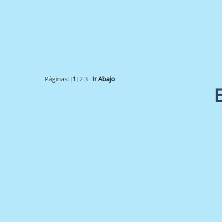
Páginas: [
1
]
2
3
Ir Abajo