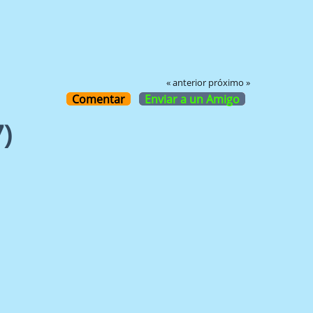
« anterior
próximo »
Comentar
Enviar a un Amigo
)