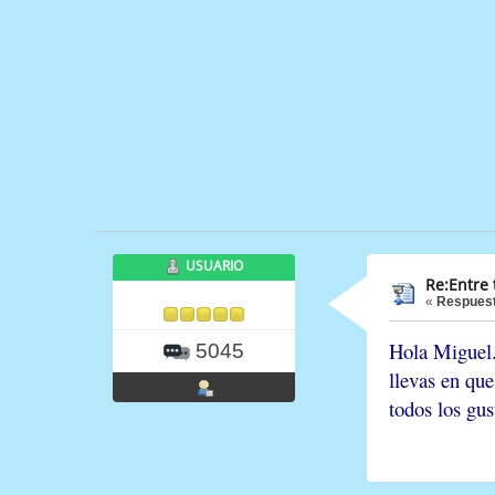
USUARIO
Re:Entre 
«
Respuest
Hola Miguel.
5045
llevas en qu
todos los gus