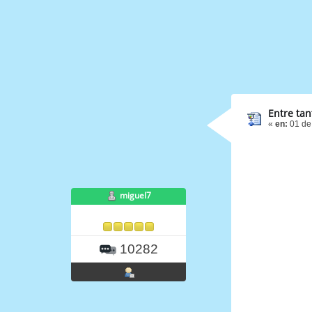
Entre tan
«
en:
01 de
miguel7
10282