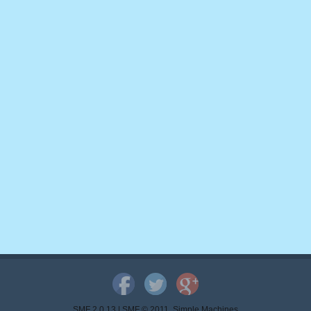
SMF 2.0.13
|
SMF © 2011
,
Simple Machines