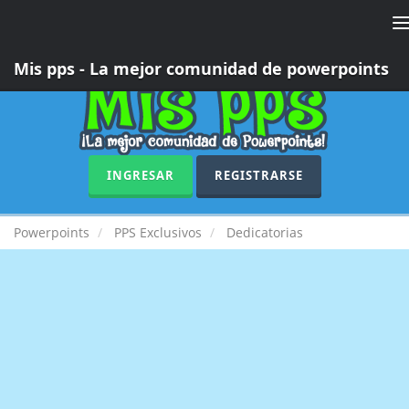
T
n
Mis pps - La mejor comunidad de powerpoints
INGRESAR
REGISTRARSE
Powerpoints
PPS Exclusivos
Dedicatorias