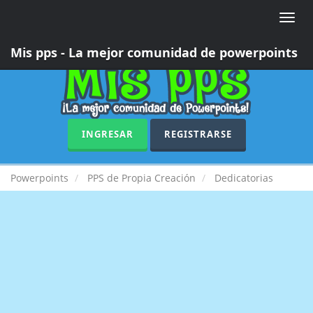
Toggle
naviga
Mis pps - La mejor comunidad de powerpoints
INGRESAR
REGISTRARSE
Powerpoints
PPS de Propia Creación
Dedicatorias