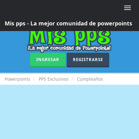
Toggle
naviga
Mis pps - La mejor comunidad de powerpoints
INGRESAR
REGISTRARSE
Powerpoints
PPS Exclusivos
Cumpleaños