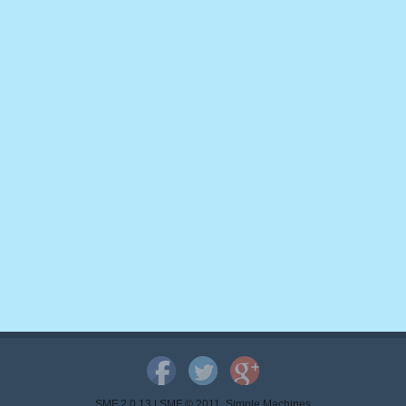
SMF 2.0.13
|
SMF © 2011
,
Simple Machines