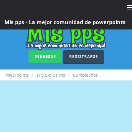
T
n
Mis pps - La mejor comunidad de powerpoints
INGRESAR
REGISTRARSE
Powerpoints
PPS Exclusivos
Cumpleaños